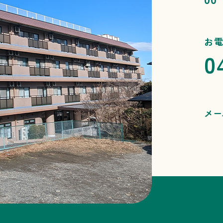
お
0
メー