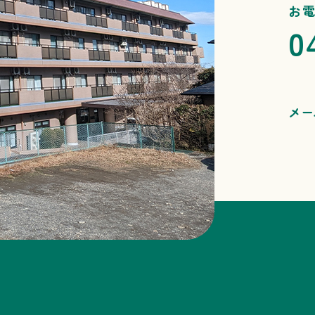
お
0
メー