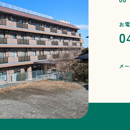
お
0
メー