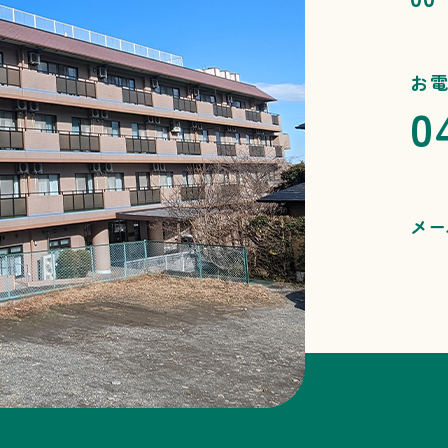
お
0
メー