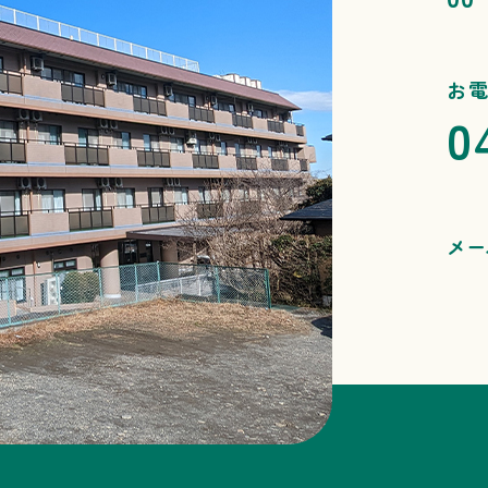
お
0
メー