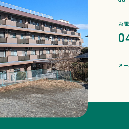
お
0
メー