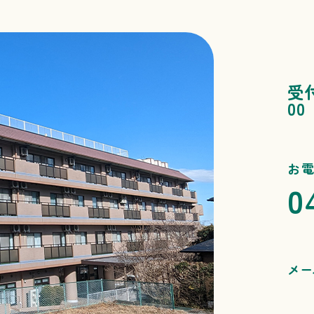
受
00
お
0
メー