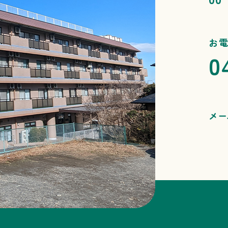
お
0
メー