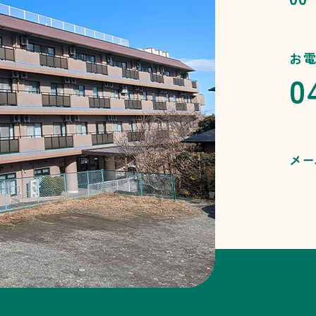
お
0
メー