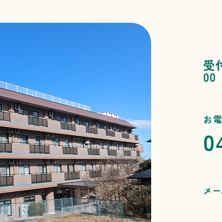
受
00
お
0
メー