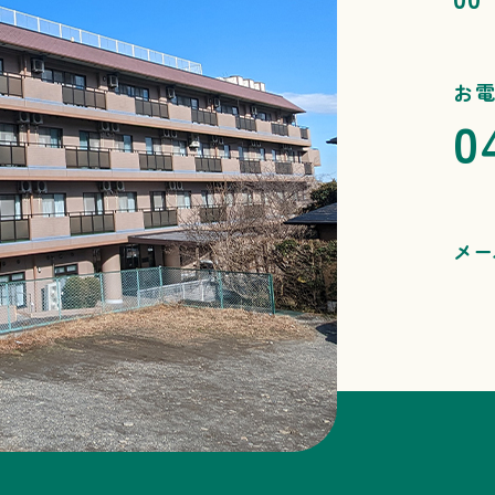
お
0
メー