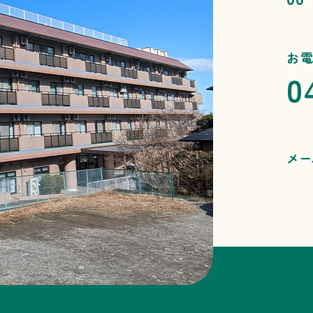
お
0
メー